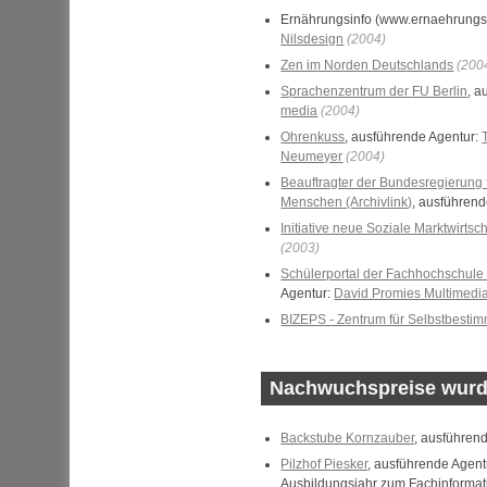
Ernährungsinfo (www.ernaehrungs.
Nilsdesign
(2004)
Zen im Norden Deutschlands
(200
Sprachenzentrum der
FU
Berlin
, a
media
(2004)
Ohrenkuss
, ausführende Agentur:
Neumeyer
(2004)
Beauftragter der Bundesregierung 
Menschen (Archivlink)
, ausführen
Initiative neue Soziale Marktwirtsch
(2003)
Schülerportal der Fachhochschule
Agentur:
David Promies Multimedi
BIZEPS - Zentrum für Selbstbesti
Nachwuchspreise wurd
Backstube Kornzauber
, ausführen
Pilzhof Piesker
, ausführende Agent
Ausbildungsjahr zum Fachinformati