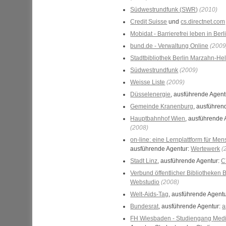
Südwestrundfunk (
SWR
)
(2010)
Credit Suisse
und
cs.directnet.com
Mobidat - Barrierefrei leben in Berl
bund.de - Verwaltung
Online
(2009
Stadtbibliothek Berlin Marzahn-Hel
Südwestrundfunk
(2009)
Weisse Liste
(2009)
Düsselenergie
, ausführende Agent
Gemeinde Kranenburg
, ausführen
Hauptbahnhof Wien
, ausführende 
(2008)
on-line
: eine Lernplattform für Me
ausführende Agentur:
Wertewerk
(
Stadt Linz
, ausführende Agentur:
C
Verbund öffentlicher Bibliotheken B
Webstudio
(2008)
Welt-Aids-Tag
, ausführende Agent
Bundesrat
, ausführende Agentur:
a
FH
Wiesbaden - Studiengang
Med