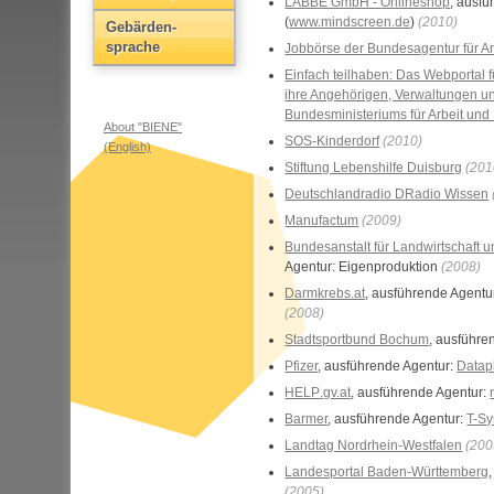
LABBÉ GmbH -
Onlineshop
, ausf
(
www.mindscreen.de
)
(2010)
Gebärden­
sprache
Jobbörse der Bundesagentur für Ar
Einfach teilhaben: Das Webportal
ihre Angehörigen, Verwaltungen 
Bundesministeriums für Arbeit und
About "BIENE"
SOS-Kinderdorf
(2010)
(English)
Stiftung Lebenshilfe Duisburg
(201
Deutschlandradio DRadio Wissen
Manufactum
(2009)
Bundesanstalt für Landwirtschaft 
Agentur: Eigenproduktion
(2008)
Darmkrebs.at
, ausführende Agentu
(2008)
Stadtsportbund Bochum
, ausführe
Pfizer
, ausführende Agentur:
Data
HELP
.gv.at
, ausführende Agentur:
Barmer
, ausführende Agentur:
T-S
Landtag Nordrhein-Westfalen
(200
Landesportal Baden-Württemberg
(2005)