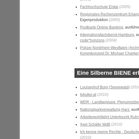
Fachhochschule Elstal
(2005)
Regionales Rechenzentrum Erlan
Eigenproduktion
(2005)
Postbank
Online-Banking
, ausfüh
Integrationsfachdienst Hamburg
, 
code*horizons
(2004)
Polizei Nordrhein-Westfalen (Archi
Kommkonzept
Dr.
Michael
Charlier
Eine Silberne BIENE erh
Louisenhof Burg (Spreewald)
(201
tvbutler.at
(2010)
WDR
- Landtagslupe: Plenumsüber
Nationalparkverwaltung Harz
, aus
Arbeiterwohlfahrt Unterbezirk Ruhr
Axel Schäfer
MdB
(2010)
Ich kenne meine Rechte - Deutsche
(2010)