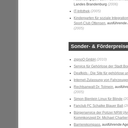
Landes Brandenburg
(2006)
IT-Infothek
(2005)
Kindergarten für soziale Integrat
Sport-Club Ottensen
, ausführende
(2005)
Sonder- & Förderpreise
zignoO
GmbH
(2010)
Service für Gehörlose der Stadt B
Deafkids - Die Site für gehörlose 
Internet-Zulassung von Fahrzeuge
Rechtsanwalt
Dr.
Tolmein
, ausführ
(2005)
Simon Bienlein Linux für Blinde
(2
Fanclub
FC
Schalke Blauer Ball
(2
Bürgerservice der Polizei
NRW
(Ar
Kommkonzept
Dr.
Michael
Charlier
Barrierekompass
, ausführende Ag