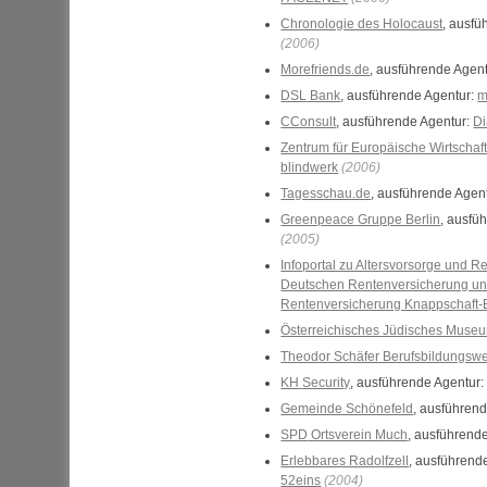
Chronologie des Holocaust
, ausfü
(2006)
Morefriends
.de
, ausführende Agen
DSL
Bank
, ausführende Agentur:
m
CConsult
, ausführende Agentur:
D
Zentrum für Europäische Wirtschaf
blindwerk
(2006)
Tagesschau.de
, ausführende Agen
Greenpeace
Gruppe Berlin
, ausfü
(2005)
Infoportal zu Altersvorsorge und R
Deutschen Rentenversicherung un
Rentenversicherung Knappschaft
Österreichisches Jüdisches Muse
Theodor Schäfer Berufsbildungsw
KH
Security
, ausführende Agentur
Gemeinde Schönefeld
, ausführen
SPD
Ortsverein Much
, ausführend
Erlebbares Radolfzell
, ausführend
52eins
(2004)