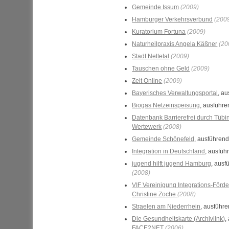
Gemeinde Issum
(2009)
Hamburger Verkehrsverbund
(200
Kuratorium Fortuna
(2009)
Naturheilpraxis Angela Käßner
(20
Stadt Nettetal
(2009)
Tauschen ohne Geld
(2009)
Zeit
Online
(2009)
Bayerisches Verwaltungsportal
, a
Biogas Netzeinspeisung
, ausführ
Datenbank Barrierefrei durch Tüb
Wertewerk
(2008)
Gemeinde Schönefeld
, ausführen
Integration in Deutschland
, ausfüh
jugend hilft jugend Hamburg
, ausf
(2008)
VIF
Vereinigung Integrations-Förd
Christine Zoche
(2008)
Straelen am Niederrhein
, ausführ
Die Gesundheitskarte (Archivlink)
,
FACE2NET
(2006)