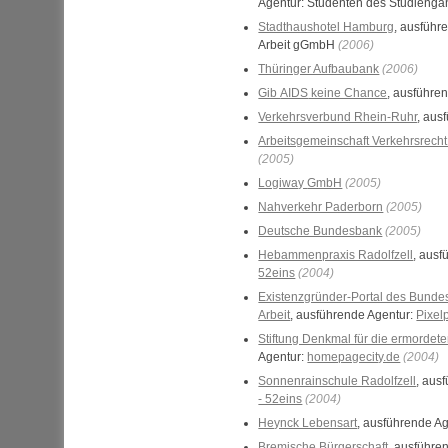
Agentur: Studenten des Studieng
Stadthaushotel Hamburg
, ausführ
Arbeit gGmbH
(2006)
Thüringer Aufbaubank
(2006)
Gib
AIDS
keine Chance
, ausführe
Verkehrsverbund Rhein-Ruhr
, aus
Arbeitsgemeinschaft Verkehrsrech
(2005)
Logiway
GmbH
(2005)
Nahverkehr Paderborn
(2005)
Deutsche Bundesbank
(2005)
Hebammenpraxis Radolfzell
, ausf
52eins
(2004)
Existenzgründer-Portal des Bundes
Arbeit
, ausführende Agentur:
Pixel
Stiftung Denkmal für die ermorde
Agentur:
homepagecity.de
(2004)
Sonnenrainschule Radolfzell
, aus
- 52eins
(2004)
Heynck Lebensart
, ausführende A
Bremische Bürgerschaft
, ausführe