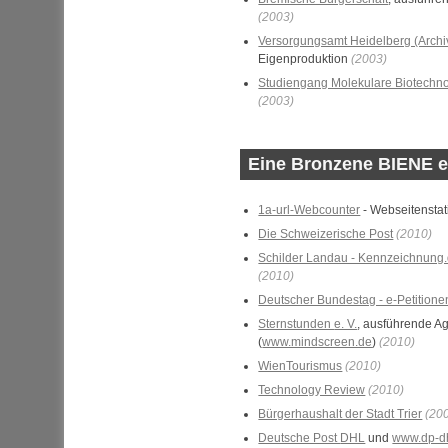
(2003)
Versorgungsamt Heidelberg (Archiv
Eigenproduktion
(2003)
Studiengang Molekulare Biotechn
(2003)
Eine Bronzene BIENE er
1a-url-Webcounter
- Webseitenstati
Die Schweizerische Post
(2010)
Schilder Landau - Kennzeichnung
(2010)
Deutscher Bundestag - e-Petitione
Sternstunden
e. V.
, ausführende A
(
www.mindscreen.de
)
(2010)
WienTourismus
(2010)
Technology Review
(2010)
Bürgerhaushalt der Stadt Trier
(20
Deutsche Post
DHL
und
www.dp-d